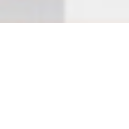
夏季営業時間変更のお知らせ
下記をご参照の上ご来店お待ちしております。
8月16日(日)
10時～24時閉店
～
8月18日(火)
8月19日(水)10時より通常通りの営業となります。